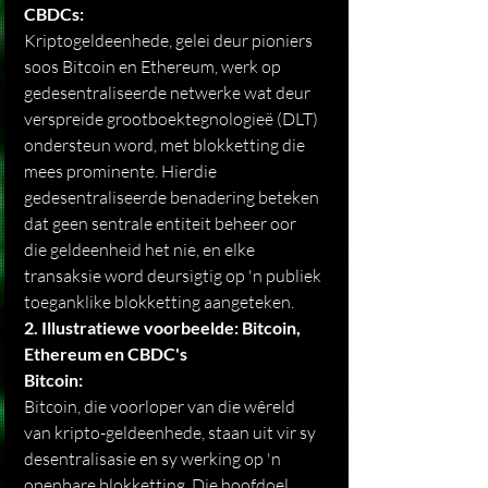
CBDCs:
Kriptogeldeenhede, gelei deur pioniers 
soos Bitcoin en Ethereum, werk op 
gedesentraliseerde netwerke wat deur 
verspreide grootboektegnologieë (DLT) 
ondersteun word, met blokketting die 
mees prominente. Hierdie 
gedesentraliseerde benadering beteken 
dat geen sentrale entiteit beheer oor 
die geldeenheid het nie, en elke 
transaksie word deursigtig op 'n publiek 
toeganklike blokketting aangeteken.
2. Illustratiewe voorbeelde: Bitcoin, 
Ethereum en CBDC's
Bitcoin:
Bitcoin, die voorloper van die wêreld 
van kripto-geldeenhede, staan ​​uit vir sy 
desentralisasie en sy werking op 'n 
openbare blokketting. Die hoofdoel 