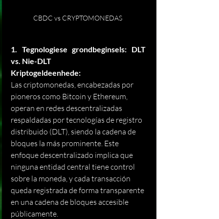
CBDC vs CRYPTOMONEDAS 
1. Tegnologiese grondbeginsels: DLT 
vs. Nie-DLT
Kriptogeldeenhede:
Las criptomonedas, encabezadas por 
pioneros como Bitcoin y Ethereum, 
operan en redes descentralizadas 
respaldadas por tecnologías de registro 
distribuido (DLT), siendo la cadena de 
bloques la más prominente. Este 
enfoque descentralizado implica que 
ninguna entidad central tiene control 
sobre la moneda, y cada transacción 
queda registrada de forma transparente 
en una cadena de bloques accesible 
públicamente.