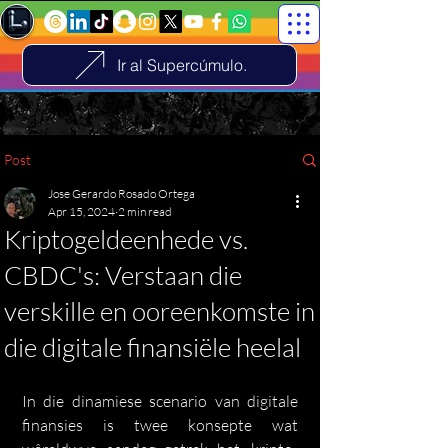
Ir al Supercúmulo.
Post
Jose Gerardo Rosado Ortega
Apr 15, 2024
2 min read
Kriptogeldeenhede vs.
CBDC's: Verstaan ​​​​die
verskille en ooreenkomste in
die digitale finansiële heelal
In die dinamiese scenario van digitale 
finansies is twee konsepte wat 