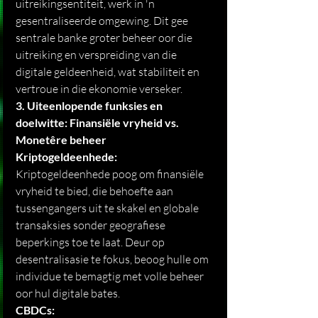
uitreikingsentiteit, werk in 'n 
gesentraliseerde omgewing. Dit gee 
sentrale banke groter beheer oor die 
uitreiking en verspreiding van die 
digitale geldeenheid, wat stabiliteit en 
vertroue in die ekonomie verseker.
3. Uiteenlopende funksies en 
doelwitte: Finansiële vryheid vs. 
Monetêre beheer
Kriptogeldeenhede:
Kriptogeldeenhede poog om finansiële 
vryheid te bied, die behoefte aan 
tussengangers uit te skakel en globale 
transaksies sonder geografiese 
beperkings toe te laat. Deur op 
desentralisasie te fokus, beoog hulle om 
individue te bemagtig met volle beheer 
oor hul digitale bates.
CBDCs: