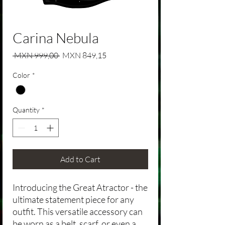
Carina Nebula
Regular Price
Sale Price
 MXN 999,00 
MXN 849,15
Color
*
Quantity
*
Add to Cart
Introducing the Great Atractor - the
ultimate statement piece for any
outfit. This versatile accessory can
be worn as a belt, scarf, or even a