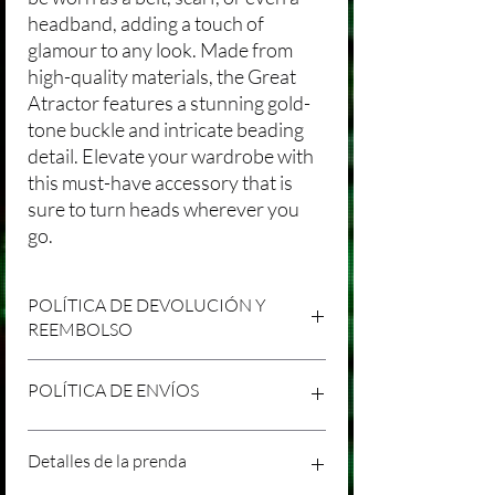
headband, adding a touch of
glamour to any look. Made from
high-quality materials, the Great
Atractor features a stunning gold-
tone buckle and intricate beading
detail. Elevate your wardrobe with
this must-have accessory that is
sure to turn heads wherever you
go.
POLÍTICA DE DEVOLUCIÓN Y
REEMBOLSO
Agradecemos tu compra en Laniakea. Nos
POLÍTICA DE ENVÍOS
esforzamos por brindar productos/servicios
de alta calidad y esperamos que estés
satisfecho con tu compra. Sin embargo,
Política de Envíos Conservadora
Detalles de la prenda
entendemos que pueden surgir
Agradecemos tu interés en nuestros
circunstancias inesperadas, por lo que hemos
productos/servicios en Laniakea. Queremos