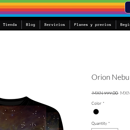
Tienda
Blog
Servicios
Planes y precios
Begi
Orion Nebu
Regul
 MXN 999,00 
MXN
Color
*
Quantity
*