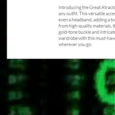
Introducing the Great Atracto
any outfit. This versatile acce
even a headband, adding a to
from high-quality materials, 
gold-tone buckle and intricat
wardrobe with this must-have
wherever you go.