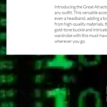
Introducing the Great Atracto
any outfit. This versatile acce
even a headband, adding a to
from high-quality materials, 
gold-tone buckle and intricat
wardrobe with this must-have
wherever you go.