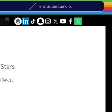
Ir al Supercúmulo.
n
 Stars
ar Price
Sale Price
 849,15