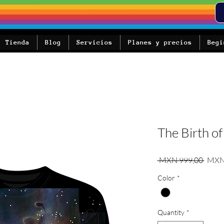
Tienda
Blog
Servicios
Planes y precios
Begi
The Birth of
Regul
 MXN 999,00 
MXN
Color
*
Quantity
*