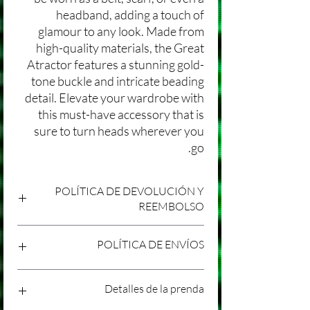
headband, adding a touch of
glamour to any look. Made from
high-quality materials, the Great
Atractor features a stunning gold-
tone buckle and intricate beading
detail. Elevate your wardrobe with
this must-have accessory that is
sure to turn heads wherever you
go.
POLÍTICA DE DEVOLUCIÓN Y
REEMBOLSO
Agradecemos tu compra en Laniakea. Nos
POLÍTICA DE ENVÍOS
esforzamos por brindar productos/servicios
de alta calidad y esperamos que estés
satisfecho con tu compra. Sin embargo,
Política de Envíos Conservadora
Detalles de la prenda
entendemos que pueden surgir
Agradecemos tu interés en nuestros
circunstancias inesperadas, por lo que hemos
productos/servicios en Laniakea. Queremos