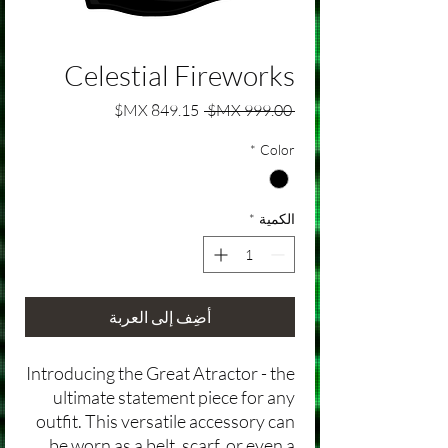
Celestial Fireworks
سعر عادي
سعر البيع
 ‏999.00 MX$ 
*
Color
الكمية
*
أضِف إلى العربة
Introducing the Great Atractor - the
ultimate statement piece for any
outfit. This versatile accessory can
be worn as a belt, scarf, or even a