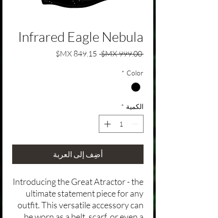
Infrared Eagle Nebula
سعر عادي
سعر البيع
 ‏999.00 MX$ 
*
Color
الكمية
*
أضِف إلى العربة
Introducing the Great Atractor - the
ultimate statement piece for any
outfit. This versatile accessory can
be worn as a belt, scarf, or even a