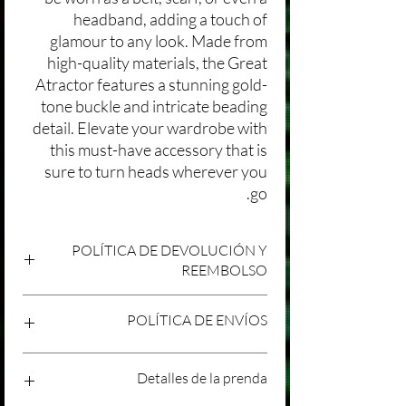
headband, adding a touch of
glamour to any look. Made from
high-quality materials, the Great
Atractor features a stunning gold-
tone buckle and intricate beading
detail. Elevate your wardrobe with
this must-have accessory that is
sure to turn heads wherever you
go.
POLÍTICA DE DEVOLUCIÓN Y
REEMBOLSO
Agradecemos tu compra en Laniakea. Nos
POLÍTICA DE ENVÍOS
esforzamos por brindar productos/servicios
de alta calidad y esperamos que estés
satisfecho con tu compra. Sin embargo,
Política de Envíos Conservadora
Detalles de la prenda
entendemos que pueden surgir
Agradecemos tu interés en nuestros
circunstancias inesperadas, por lo que hemos
productos/servicios en Laniakea. Queremos