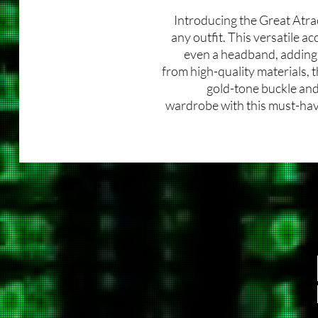
Introducing the Great Atrac
any outfit. This versatile ac
even a headband, adding 
from high-quality materials, 
gold-tone buckle and 
wardrobe with this must-have