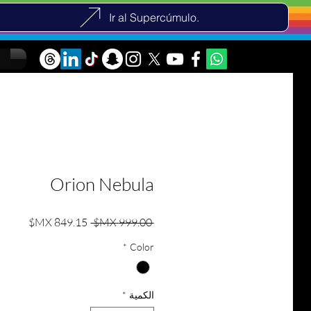
Ir al Supercúmulo.
Orion Nebula
سعر عادي
سعر الب
 ‏999.00 MX$ 
*
Color
الكمية
*