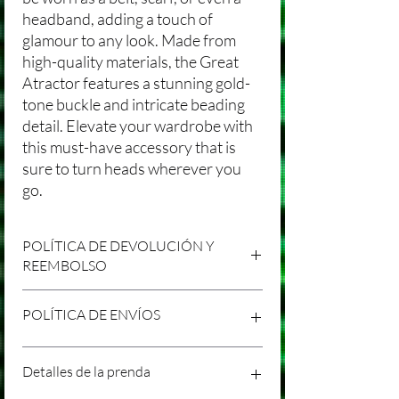
headband, adding a touch of
glamour to any look. Made from
high-quality materials, the Great
Atractor features a stunning gold-
tone buckle and intricate beading
detail. Elevate your wardrobe with
this must-have accessory that is
sure to turn heads wherever you
go.
POLÍTICA DE DEVOLUCIÓN Y
REEMBOLSO
Agradecemos tu compra en Laniakea. Nos
POLÍTICA DE ENVÍOS
esforzamos por brindar productos/servicios
de alta calidad y esperamos que estés
satisfecho con tu compra. Sin embargo,
Política de Envíos Conservadora
Detalles de la prenda
entendemos que pueden surgir
Agradecemos tu interés en nuestros
circunstancias inesperadas, por lo que hemos
productos/servicios en Laniakea. Queremos