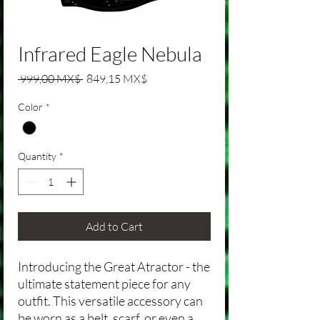
Infrared Eagle Nebula
Regular Price
Sale Price
 999,00 MX$ 
849,15 MX$
Color
*
Quantity
*
Add to Cart
Introducing the Great Atractor - the
ultimate statement piece for any
outfit. This versatile accessory can
be worn as a belt, scarf, or even a