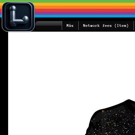
Más
Network fees (Item)