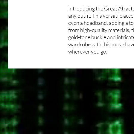
Introducing the Great Atracto
any outfit. This versatile acce
even a headband, adding a to
from high-quality materials, 
gold-tone buckle and intricat
wardrobe with this must-have
wherever you go.