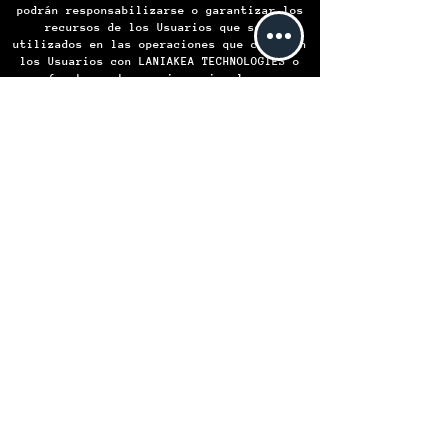
podrán responsabilizarse o garantizar los
recursos de los Usuarios que sean
utilizados en las operaciones que celebren
los Usuarios con LANIAKEA TECHNOLOGIES o
frente a otros, ni asumir alguna
responsabilidad por las obligaciones
contraídas por LANIAKEA TECHNOLOGIES o por
algún Usuario frente a otro, en virtud de
las operaciones que celebren.
LANIAKEA TECHNOLOGIES S.A. de C.V.
Institución de Comercio Electrónico -
Todos los derechos reservados © 2024