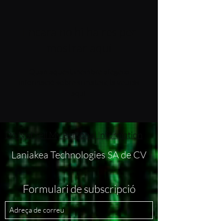
Encara no hi ha res per
mostrar aquí
Quan aquest membre afegeixi
informació sobre si mateix, la veuràs
aquí.
Do Not Sell My Personal Information
Laniakea Technologies SA de CV
Formulari de subscripció