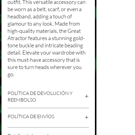
outfit. This versatile accessory can
be worn as a belt, scarf, or even a
headband, adding a touch of
glamour to any look. Made from
high-quality materials, the Great
Atractor features a stunning gold-
tone buckle and intricate beading
detail. Elevate your wardrobe with
this must-have accessory that is
sure to turn heads wherever you
go.
POLÍTICA DE DEVOLUCIÓN Y
REEMBOLSO
Agradecemos tu compra en Laniakea. Nos
POLÍTICA DE ENVÍOS
esforzamos por brindar productos/servicios
de alta calidad y esperamos que estés
satisfecho con tu compra. Sin embargo,
Política de Envíos Conservadora