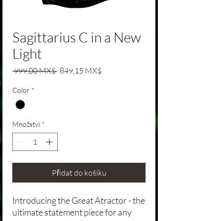
Sagittarius C in a New
Light
Běžná cena
Zvýhodněná cena
 999,00 MX$ 
849,15 MX$
Color
*
Množství
*
Přidat do košíku
Introducing the Great Atractor - the
ultimate statement piece for any