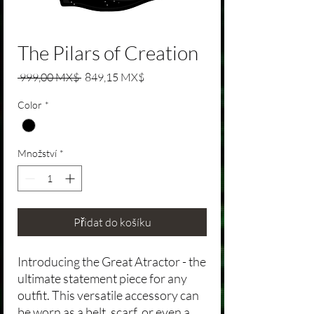
The Pilars of Creation
Běžná cena
Zvýhodněná cena
 999,00 MX$ 
849,15 MX$
Color
*
Množství
*
Přidat do košíku
Introducing the Great Atractor - the
ultimate statement piece for any
outfit. This versatile accessory can
be worn as a belt, scarf, or even a