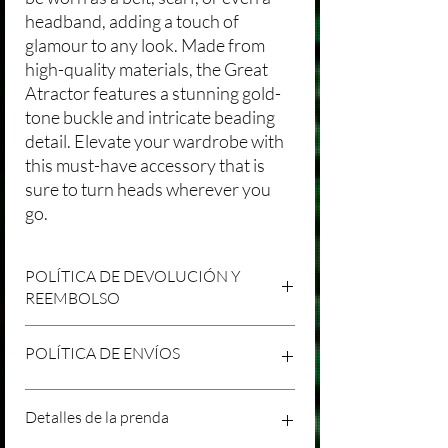
headband, adding a touch of
glamour to any look. Made from
high-quality materials, the Great
Atractor features a stunning gold-
tone buckle and intricate beading
detail. Elevate your wardrobe with
this must-have accessory that is
sure to turn heads wherever you
go.
POLÍTICA DE DEVOLUCIÓN Y
REEMBOLSO
Agradecemos tu compra en Laniakea. Nos
POLÍTICA DE ENVÍOS
esforzamos por brindar productos/servicios
de alta calidad y esperamos que estés
satisfecho con tu compra. Sin embargo,
Política de Envíos Conservadora
Detalles de la prenda
entendemos que pueden surgir
Agradecemos tu interés en nuestros
circunstancias inesperadas, por lo que hemos
productos/servicios en Laniakea. Queremos