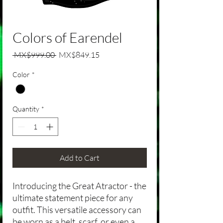
Colors of Earendel
Regular Price
Sale Price
 MX$999.00 
MX$849.15
Color
*
Quantity
*
Add to Cart
Introducing the Great Atractor - the
ultimate statement piece for any
outfit. This versatile accessory can
be worn as a belt, scarf, or even a