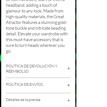
headband, adding a touch of
glamour to any look. Made from
high-quality materials, the Great
Atractor features a stunning gold-
tone buckle and intricate beading
detail. Elevate your wardrobe with
this must-have accessory that is
sure to turn heads wherever you
go.
POLÍTICA DE DEVOLUCIÓN Y
REEMBOLSO
Agradecemos tu compra en Laniakea. Nos
POLÍTICA DE ENVÍOS
esforzamos por brindar productos/servicios
de alta calidad y esperamos que estés
satisfecho con tu compra. Sin embargo,
Política de Envíos Conservadora
Detalles de la prenda
entendemos que pueden surgir
Agradecemos tu interés en nuestros
circunstancias inesperadas, por lo que hemos
productos/servicios en Laniakea. Queremos