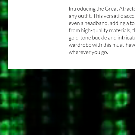
Introducing the Great Atracto
any outfit. This versatile acce
even a headband, adding a to
from high-quality materials, 
gold-tone buckle and intricat
wardrobe with this must-have
wherever you go.