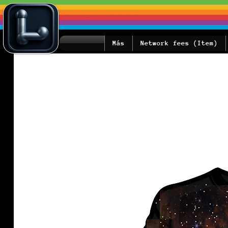
Más
Network fees (Item)