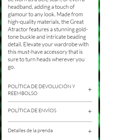
headband, adding a touch of
glamour to any look. Made from
high-quality materials, the Great
Atractor features a stunning gold-
tone buckle and intricate beading
detail. Elevate your wardrobe with
this must-have accessory that is
sure to turn heads wherever you
go.
POLÍTICA DE DEVOLUCIÓN Y
REEMBOLSO
Agradecemos tu compra en Laniakea. Nos
POLÍTICA DE ENVÍOS
esforzamos por brindar productos/servicios
de alta calidad y esperamos que estés
satisfecho con tu compra. Sin embargo,
Política de Envíos Conservadora
Detalles de la prenda
entendemos que pueden surgir
Agradecemos tu interés en nuestros
circunstancias inesperadas, por lo que hemos
productos/servicios en Laniakea. Queremos