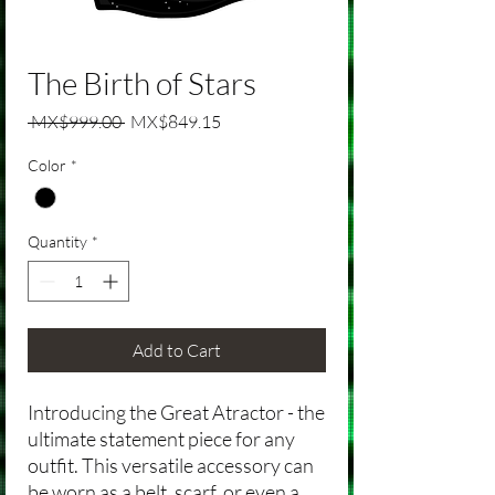
The Birth of Stars
Regular Price
Sale Price
 MX$999.00 
MX$849.15
Color
*
Quantity
*
Add to Cart
Introducing the Great Atractor - the
ultimate statement piece for any
outfit. This versatile accessory can
be worn as a belt, scarf, or even a