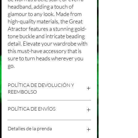
headband, adding a touch of
glamour to any look. Made from
high-quality materials, the Great
Atractor features a stunning gold-
tone buckle and intricate beading
detail. Elevate your wardrobe with
this must-have accessory that is
sure to turn heads wherever you
go.
POLÍTICA DE DEVOLUCIÓN Y
REEMBOLSO
Agradecemos tu compra en Laniakea. Nos
POLÍTICA DE ENVÍOS
esforzamos por brindar productos/servicios
de alta calidad y esperamos que estés
satisfecho con tu compra. Sin embargo,
Política de Envíos Conservadora
Detalles de la prenda
entendemos que pueden surgir
Agradecemos tu interés en nuestros
circunstancias inesperadas, por lo que hemos
productos/servicios en Laniakea. Queremos