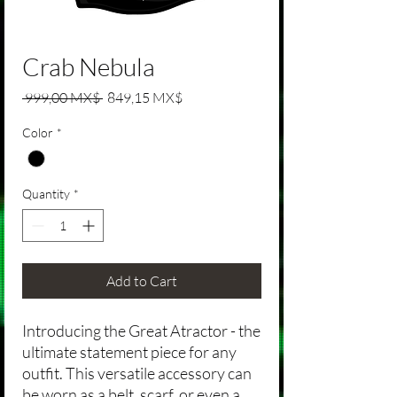
Crab Nebula
Regular Price
Sale Price
 999,00 MX$ 
849,15 MX$
Color
*
Quantity
*
Add to Cart
Introducing the Great Atractor - the
ultimate statement piece for any
outfit. This versatile accessory can
be worn as a belt, scarf, or even a