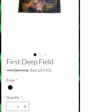
First Deep Field
Regular Price
Sale Price
 999,00 MX$ 
849,15 MX$
Color
*
Quantity
*