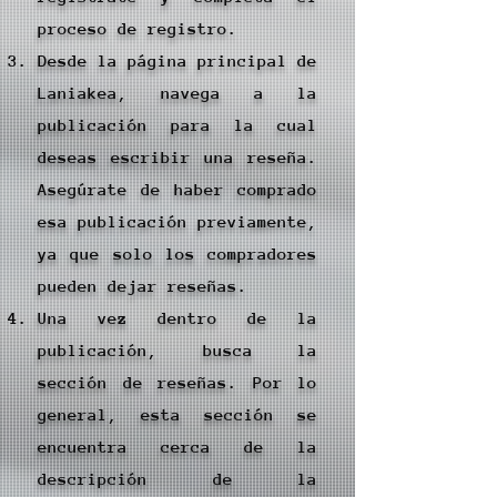
proceso de registro.
Desde la página principal de
Laniakea, navega a la
publicación para la cual
deseas escribir una reseña.
Asegúrate de haber comprado
esa publicación previamente,
ya que solo los compradores
pueden dejar reseñas.
Una vez dentro de la
publicación, busca la
sección de reseñas. Por lo
general, esta sección se
encuentra cerca de la
descripción de la