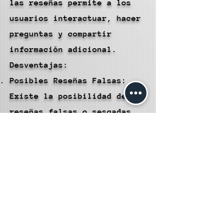
las reseñas permite a los
usuarios interactuar, hacer
preguntas y compartir
información adicional.
Desventajas:
Posibles Reseñas Falsas:
Existe la posibilidad de
reseñas falsas o sesgadas,
lo que puede distorsionar la
percepción real de una
publicación.
Experiencias Individuales:
Las experiencias personales
varían, lo que significa que