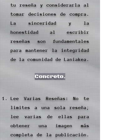
tu reseña y considerarla al
tomar decisiones de compra.
La sinceridad y la
honestidad al escribir
reseñas son fundamentales
para mantener la integridad
de la comunidad de Laniakea.
Concreto.
Lee Varias Reseñas: No te
limites a una sola reseña;
lee varias de ellas para
obtener una imagen más
completa de la publicación.