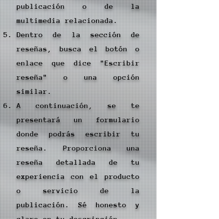
publicación o de la
multimedia relacionada.
Dentro de la sección de
reseñas, busca el botón o
enlace que dice "Escribir
reseña" o una opción
similar.
A continuación, se te
presentará un formulario
donde podrás escribir tu
reseña. Proporciona una
reseña detallada de tu
experiencia con el producto
o servicio de la
publicación. Sé honesto y
claro en tu descripción.