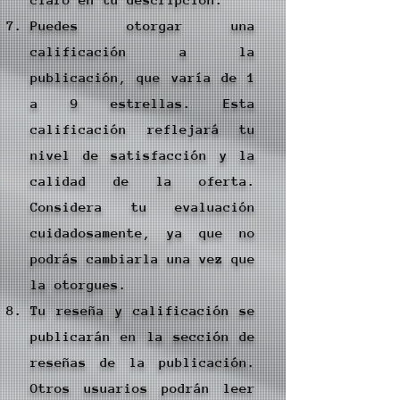
Puedes otorgar una
calificación a la
publicación, que varía de 1
a 9 estrellas. Esta
calificación reflejará tu
nivel de satisfacción y la
calidad de la oferta.
Considera tu evaluación
cuidadosamente, ya que no
podrás cambiarla una vez que
la otorgues.
Tu reseña y calificación se
publicarán en la sección de
reseñas de la publicación.
Otros usuarios podrán leer