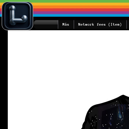
Más
Network fees (Item)