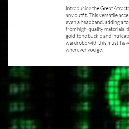
Introducing the Great Atracto
any outfit. This versatile acce
even a headband, adding a to
from high-quality materials, 
gold-tone buckle and intricat
wardrobe with this must-have
wherever you go.