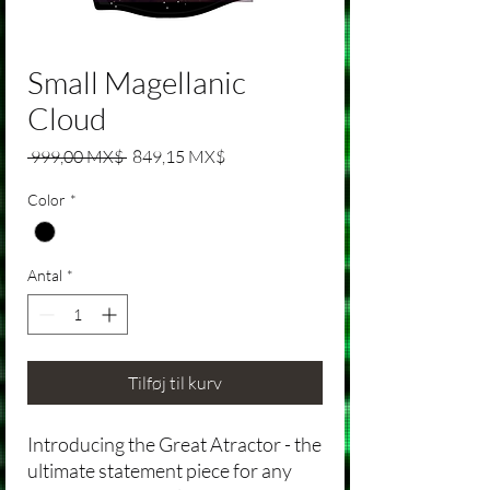
Small Magellanic
Cloud
Regulær pris
Salgspris
 999,00 MX$ 
849,15 MX$
Color
*
Antal
*
Tilføj til kurv
Introducing the Great Atractor - the
ultimate statement piece for any