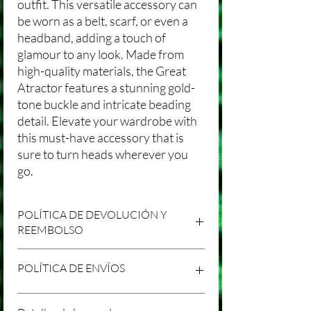
outfit. This versatile accessory can
be worn as a belt, scarf, or even a
headband, adding a touch of
glamour to any look. Made from
high-quality materials, the Great
Atractor features a stunning gold-
tone buckle and intricate beading
detail. Elevate your wardrobe with
this must-have accessory that is
sure to turn heads wherever you
go.
POLÍTICA DE DEVOLUCIÓN Y
REEMBOLSO
Agradecemos tu compra en Laniakea. Nos
POLÍTICA DE ENVÍOS
esforzamos por brindar productos/servicios
de alta calidad y esperamos que estés
satisfecho con tu compra. Sin embargo,
Política de Envíos Conservadora