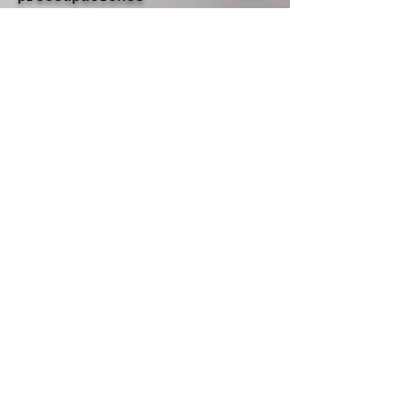
fundamentales, y los
usuarios deben ser
conscientes de las medidas
de seguridad necesarias para
proteger su información.
Requerimientos Técnicos:
Para disfrutar de
videollamadas y otras
funciones avanzadas, se
requieren dispositivos y
conexiones de calidad, lo
que puede ser un desafío
para algunas personas.
Posible Dependencia: Como