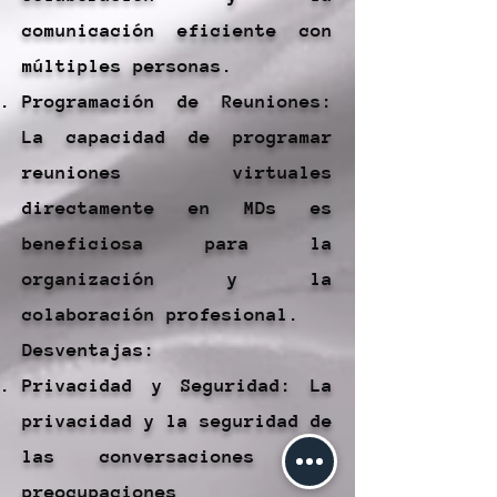
comunicación eficiente con
múltiples personas.
Programación de Reuniones:
La capacidad de programar
reuniones virtuales
directamente en MDs es
beneficiosa para la
organización y la
colaboración profesional.
Desventajas:
Privacidad y Seguridad: La
privacidad y la seguridad de
las conversaciones son
preocupaciones