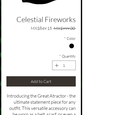
Celestial Fireworks
Sale Price
Regular Price
MX$849.15
 MX$999.00 
*
Color
*
Quantity
Add to Cart
Introducing the Great Atractor - the
ultimate statement piece for any
outfit. This versatile accessory can
be worn as a belt, scarf, or even a