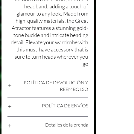
headband, adding a touch of
glamour to any look. Made from
high-quality materials, the Great
Atractor features a stunning gold-
tone buckle and intricate beading
detail. Elevate your wardrobe with
this must-have accessory that is
sure to turn heads wherever you
go.
POLÍTICA DE DEVOLUCIÓN Y
REEMBOLSO
Agradecemos tu compra en Laniakea. Nos
POLÍTICA DE ENVÍOS
esforzamos por brindar productos/servicios
de alta calidad y esperamos que estés
satisfecho con tu compra. Sin embargo,
Política de Envíos Conservadora
Detalles de la prenda
entendemos que pueden surgir
Agradecemos tu interés en nuestros
circunstancias inesperadas, por lo que hemos
productos/servicios en Laniakea. Queremos