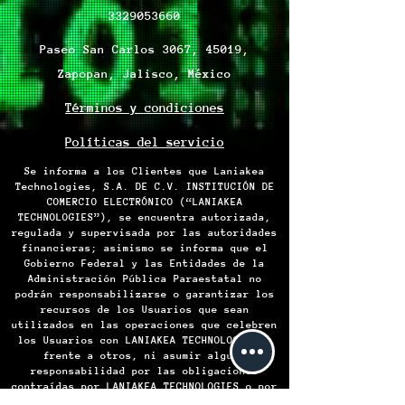
3329053660
Paseo San Carlos 3067, 45019,
Zapopan, Jalisco, México
Términos y condiciones
Políticas del servicio
Se informa a los Clientes que Laniakea
Technologies, S.A. DE C.V. INSTITUCIÓN DE
COMERCIO ELECTRÓNICO (“LANIAKEA
TECHNOLOGIES”), se encuentra autorizada,
regulada y supervisada por las autoridades
financieras; asimismo se informa que el
Gobierno Federal y las Entidades de la
Administración Pública Paraestatal no
podrán responsabilizarse o garantizar los
recursos de los Usuarios que sean
utilizados en las operaciones que celebren
los Usuarios con LANIAKEA TECHNOLOGIES o
frente a otros, ni asumir alguna
responsabilidad por las obligaciones
contraídas por LANIAKEA TECHNOLOGIES o por
algún Usuario frente a otro, en virtud de