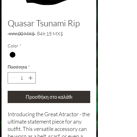
Quasar Tsunami Rip
Κανονική τιμή
Τιμή Έκπτωσης
 999,00 MX$ 
849,15 MX$
Color
*
Ποσότητα
*
Προσθήκη στο καλάθι
Introducing the Great Atractor - the
ultimate statement piece for any
outfit. This versatile accessory can
be worn as a belt, scarf, or even a