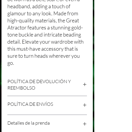
headband, adding a touch of
glamour to any look. Made from
high-quality materials, the Great
Atractor features a stunning gold-
tone buckle and intricate beading
detail. Elevate your wardrobe with
this must-have accessory that is
sure to turn heads wherever you
go.
POLÍTICA DE DEVOLUCIÓN Y
REEMBOLSO
Agradecemos tu compra en Laniakea. Nos
POLÍTICA DE ENVÍOS
esforzamos por brindar productos/servicios
de alta calidad y esperamos que estés
satisfecho con tu compra. Sin embargo,
Política de Envíos Conservadora
Detalles de la prenda
entendemos que pueden surgir
Agradecemos tu interés en nuestros
circunstancias inesperadas, por lo que hemos
productos/servicios en Laniakea. Queremos