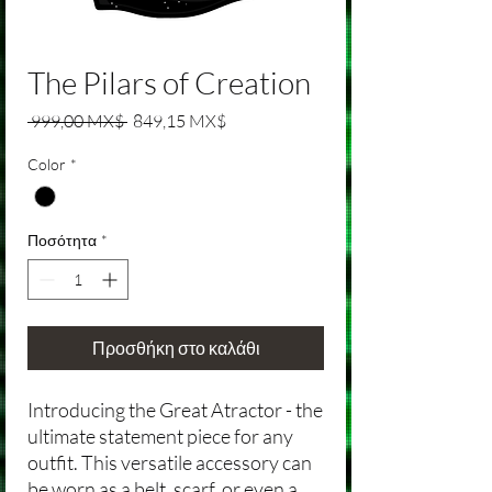
The Pilars of Creation
Κανονική τιμή
Τιμή Έκπτωσης
 999,00 MX$ 
849,15 MX$
Color
*
Ποσότητα
*
Προσθήκη στο καλάθι
Introducing the Great Atractor - the
ultimate statement piece for any
outfit. This versatile accessory can
be worn as a belt, scarf, or even a