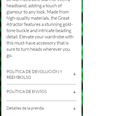
headband, adding a touch of
glamour to any look. Made from
high-quality materials, the Great
Atractor features a stunning gold-
tone buckle and intricate beading
detail. Elevate your wardrobe with
this must-have accessory that is
sure to turn heads wherever you
go.
POLÍTICA DE DEVOLUCIÓN Y
REEMBOLSO
Agradecemos tu compra en Laniakea. Nos
POLÍTICA DE ENVÍOS
esforzamos por brindar productos/servicios
de alta calidad y esperamos que estés
satisfecho con tu compra. Sin embargo,
Política de Envíos Conservadora
Detalles de la prenda
entendemos que pueden surgir
Agradecemos tu interés en nuestros
circunstancias inesperadas, por lo que hemos
productos/servicios en Laniakea. Queremos