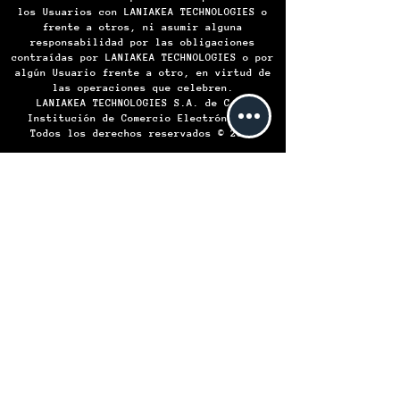
los Usuarios con LANIAKEA TECHNOLOGIES o
frente a otros, ni asumir alguna
responsabilidad por las obligaciones
contraídas por LANIAKEA TECHNOLOGIES o por
algún Usuario frente a otro, en virtud de
las operaciones que celebren.
LANIAKEA TECHNOLOGIES S.A. de C.V.
Institución de Comercio Electrónico -
Todos los derechos reservados © 2024