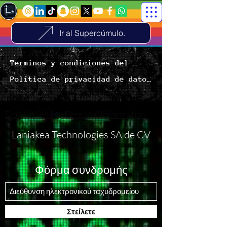
Ir al Supercúmulo.
Terminos y condiciones del servicio
1. INTRODUCCIÓN
1.1 Laniakea desarrolla tecnologías, productos, servicios y herramientas que permiten a las personas interactuar, establecer su perfil personal para crecimiento en el mundo virtual de Laniakea. Estas Condiciones rigen el uso de los productos, las funcionalidades, las aplicaciones, los servicios, las tecnologías y el software que ofrecemos, los Productos de Laniakea o Productos, excepto cuando indiquemos expresamente que se aplican otras condiciones distintas de estas. Laniakea te proporciona estos Productos. 
1.2 Al utilizar los Servicios de la aplicación Laniakea y/o completar el proceso de registro, está celebrando un contrato vinculante con nosotros y se considerará que ha leído, entendido y aceptado expresamente estos Términos.
1.3.Definiciones e Interpretación. En estos Términos:
"APP" se refiere al Programa de Protección de Cuentas como se especifica en la Cláusula 9B de los Términos. Para evitar la duda, la aplicación no estará disponible con respecto a Laniakea Pay.
"Ley Aplicable" significa cualquier ley, norma, estatuto, legislación subordinada, reglamento, estatuto, orden, ordenanza, protocolo, código, directriz, tratado, política, aviso, dirección o sentencia judicial, arbitral, administrativa, ministerial o departamental, laudo, decreto, tratado, directiva u otro requisito o directriz publicado o vigente en cualquier momento que se aplique o tenga la intención de gobernar o regular a cualquier persona (incluidas todas las partes de estos Términos), propiedad, transacción, actividad, evento o otro asunto, incluida cualquier regla, orden, sentencia, directiva u otro requisito o directriz emitida por cualquier autoridad gubernamental o reguladora;
"Afiliado" significa una persona, entidad o empresa directa o indirectamente, controlando, controlada por o bajo control común directo o indirecto con otra persona, entidad o empresa;
“Airdrop” significa una distribución distribuida o intentada donde una dirección que posee un Activo digital recibe o se le asigna una cierta cantidad del mismo u otro Activo digital;
"Día(s) Hábil(es)" significa cualquier día excepto cualquier sábado, domingo o feriado público en el que las instituciones bancarias estén abiertas para actividades comerciales normales, en la jurisdicción en la que se trate de la transacción o actividad comercial conforme a estos T&C;
"Cláusula" significa cada disposición o sección numerada de estos TyC;
"Laniakea" tendrá el significado atribuido al término en la Cláusula 1.1;
"App Laniakea" significa el software de aplicación móvil desarrollado, propiedad y lanzado por Laniakea y disponible para descargar para Android o Apple iOS, incluidos todos los contenidos y servicios enumerados en la Cláusula 2.1 y disponibles en o a través de la misma, y cualquier y todas las actualizaciones, complementos, lanzamientos y versiones de los mismos;
"Servicios de la aplicación Laniakea" o "Servicios" se refiere al Contenido del servicio y todas las características, servicios, contenido y aplicaciones relacionados descritos en la Cláusula 2.1, que Laniakea puede poner a su disposición en la Aplicación y el Sitio Laniakea de vez en cuando. a tiempo con respecto a sus Activos Digitales;
"Laniakea Pay" tendrá el significado atribuido al término en la Cláusula 8C.1;
"Laniakea Stablecoins" o "LSC" se refiere a las monedas estables ofrecidas por Laniakea para su uso en la app Laniakea;
"Activo digital" significa tokens criptográficos, monedas digitales, criptomonedas, monedas virtuales o LSC, o activos digitales de cualquier tipo y que han sido aprobados por Laniakea para su almacenamiento en Cartera de Activos Digitales, cuya lista está disponible como referencia en la aplicación y el sitio de Laniakea;
"Conversión de Activos Digitales" tendrá el significado atribuido al término en la Cláusula 2.1(c);
"Transferencia de Activos Digitales" tendrá el significado atribuido al término en la Cláusula 2.1(d);
"Monedero de Activos Digitales" tendrá el significado atribuido al término en la Cláusula 2.1(a);
"Tarjeta elegible" significa cualquier tarjeta de pago que Laniakea acepte como medio de pago para la conversión de Fiat a DA;
"Dispositivo habilitado" se refiere a las comunicaciones móviles u otro dispositivo registrado con éxito por usted para su uso en relación con la aplicación Laniakea y los servicios de la aplicación Laniakea;
"Instrucción(es) de Recarga Errónea(s)" tendrá el significado atribuido al término en la Cláusula 7.1A(h); "Instrucción(es) de Retiro Errónea(s)" tendrá el significado atribuido al término en la Cláusula
7.1B(g);
"Tarifas" se refiere a todas las tarifas impuestas por nosotros por el uso de los Servicios de la aplicación Laniakea y/o la Cartera de activos digitales;
"Conversión de Fiat a Activo Digital" o "Conversión de Fiat a DA" tendrá el significado atribuido al término en la Cláusula 2.1(b);
"Recarga Fiat" tendrá el significado atribuido al término en la Cláusula 7.1A(a); "Tarifas de Recarga Fiat" tendrá el significado atribuido al término en la Cláusula 7.1A(d);
Monedero fiduciario" hace referencia a uno de los monederos de la aplicación Laniakea que contiene fondos fiduciarios recargados mediante transferencia bancaria de acuerdo con la Cláusula 7.1A;
"Retiro de Fiat" tiene el significado que se le otorga en la Cláusula 7.1B(a);
"Comisiones por retiro de fiat" tiene el significado que se le otorga en la Cláusula 7.1B(d);
"Evento de fuerza mayor" significa un evento o falla que está más allá de nuestro control razonable, incluidos, entre otros, (i) actos de Dios, naturaleza (incluidos, entre otros, desastres naturales, epidemias y pandemias), tribunales o autoridades gubernamentales nacionales o extranjeras; (ii) falla o interrupción en las redes de telecomunicaciones, canales de comunicación o sistemas de información, públicos o privados;
(iii) actos u omisiones de actos de una parte de la que no somos responsables; (iv) demora, falla o interrupción o falta de disponibilidad de los servicios y sitios de terceros; (v) huelgas, cierres patronales, conflictos laborales, guerras, disturbios civiles, actos terroristas y disturbios; (vi) virus, malware, otros códigos informáticos maliciosos o la piratería de cualquier parte de los Servicios de la aplicación Laniakea;
"Tenedor" tendrá el significado atribuido al término en la Cláusula 9A.1;
"Red Bifurcada" tendrá el significado atribuido al término en la Cláusula 9A.1;
"Boton de regalo" tendrá el significado atribuido al término en la Cláusula 8A.1;
"Emisor del boton de regalo" tendrá el significado que se le atribuye al término en la Cláusula 8A.1;
"Proveedor de Botón de Regalo" tendrá el significado que se le atribuye al término en la Cláusula 8A.1;
"Instrucciones de Canje de Botón de Regalo" tendrá el significado atribuido al término en la Cláusula 8A.1;
"incluir/incluyendo" significa incluir sin limitación;
"Instrucciones" significa toda información, instrucciones, comunicaciones, órdenes o mensajes (incluyendo
las relativas a pagos, transferencias u otras transacciones), automatizadas o no, referibles a usted; 
"Socios de servicios de pago" o "PSP" tiene el significado que se le otorga en la Cláusula 7.1A(b);
"Cuenta Bancaria Permitida" tiene el significado que se le otorga en la Cláusula 7.1A(a);
"Datos personales" significa cualquier información relacionada con una persona física identificada o identificable; una persona física identificable es aquella que puede identificarse, directa o indirectamente, en particular por referencia a un identificador como un nombre, un número de identificación, datos de ubicación, un identificador en línea o a uno o más factores específicos del estado físico, fisiológico, identidad genética, psíquica, económica, cultural o social de esa persona natural;
"Aviso de Privacidad" tendrá el significado atribuido al término en la Cláusula 1.3A;
"Contenido del servicio" significa datos, información, materiales, anuncios, texto, audio, video, gráficos,
software y otro contenido en el Sitio y la aplicación Laniakea; "Sitio" significa el sitio web en www.Laniakea;
"Bloqueo" o "Bloqueo" significa la tenencia de cualquier otro Activo digital emitido por Laniakea en su cuenta durante un período de tiempo acordado;
"Impuestos" se refiere a cualquier impuesto, tasa o tarifa en que se haya incurrido, que deba cobrarse, pagarse o retenerse por cualquier motivo en relación con su uso de los Servicios en virtud de cualquier Ley aplicable;
"Términos" o "T&C" tendrán el significado atribuido al término en la Cláusula 1.2;
"Aplicación de billetera digital de terceros" se refiere a cualquier aplicación móvil de billetera digital que permite a los usuarios
almacenar información de la Tarjeta Elegible y realizar pagos con un dispositivo móvil elegible; "Marcas" tendrá el significado que se le atribuye al término en la Cláusula 11.1(a);
“Transacción” tendrá el significado atribuido al término en la Cláusula 9.1;
"Historial de transacciones" significa registros de todas las transacciones y cualquier detalle relevante para dichas transacciones.
en su Monedero de Activos Digitales;
“Transacción no autorizada” significa una Transacción o un Retiro de Fiat que no está autorizado por Usted. Para evitar dudas, una Transacción o un Retiro de Fiat que sea autorizado y/o iniciado por Usted como resultado de un error, coacción, fraude, tergiversación, incentivo, etc., no constituirá una Transacción no autorizada;
"Red bifurcada no admitida" tendrá el significado atribuido al término en la Cláusula 9A.2; "nosotros/nuestro" significa Laniakea;
“Cuenta Bancaria de Retiro” tiene el significado que se le otorga en la Cláusula 7.1B(b); "usted/su" se refiere a la persona que es el usuario de los Servicios de la aplicación Laniakea. 


2. Los servicios que ofrecemos 
2. LOS SERVICIOS
2.1.Los Servicios de la aplicación Laniakea comprenderán los siguientes servicios:
(a) monederos de Activos Digitales alojados ("Monedero de Activos Digitales") por 
Política de privacidad de datos

En esta política se describe la información que Laniakea trata a fin de proporcionar las tecnologías, productos, servicios y herramientas de Laniakea.

¿Qué tipo de información recopila el sistema de Laniakea?

 

El software realiza un tratamiento de tu información, a fin de proporcionarte las herramientas de Laniakea. 

El tipo de información que recopila depende de la forma en la que usas nuestros Productos. 

Cosas que tú y otras personas hacen y proporcionan

Información y contenido que se procesa dentro del software. Se Recopila el contenido, las comunicaciones y otros datos que proporcionas cuando usas los Productos. 

Por ejemplo, cuando te registras para crear una cuenta, creas o compartes contenido y envías mensajes a otras personas o te comunicas con ellas. 

Esta información puede corresponder a datos incluidos en el contenido que proporcionas (por ejemplo, los metadatos) o relacionados con este, como el lugar donde se hizo una foto o la fecha de creación de un archivo. 

También puede incluir el contenido que ves a través de las funciones que se ponen a tu disposición, y los sistemas realizan automáticamente el tratamiento del contenido y las comunicaciones que tú y otras personas proporcionan para analizar el contexto y lo que incluyen en relación con los propósitos que se describen a continuación: 

Datos de categorías especiales: Puedes optar por proporcionar información en los campos de tu perfil de Laniakea o los acontecimientos importantes sobre tus opiniones, indicar cuáles son tus intereses o aspectos relacionados con tu vida. 

Tu uso:  El software recopila información sobre cómo usas nuestros Productos, como los tipos de contenido que ves o con los que interactúas, las funciones que utilizas, las acciones que llevas a cabo, las personas o cuentas con las que interactúas y la hora, frecuencia y duración de tus actividades. 

Por ejemplo, se registra cuándo estás usando y cuándo has usado los Productos de Laniakea por última vez, y qué publicaciones, vídeos y otro tipo de contenido visualizas. 

Información sobre transacciones realizadas en los Productos: Si usas los Productos para efectuar compras u otras transacciones monetarias dentro de Laniakea, se recopilan datos sobre dichas compras o transacciones. 

Esos datos incluyen la información del pago, como el producto o servicio que se está adquiriendo. 

La actividad de otros usuarios y la información que proporcionan sobre ti. También recibe y analiza el contenido, comunicaciones e información que proporcionan otras personas al usar los Productos. 

Estos datos pueden incluir información sobre ti, como en caso de que otras personas compartan o comenten una foto tuya, te envíen un mensaje o suban, sincronicen o importen tu información de contacto.

Entre los datos que obtiene el software de Laniakea de estos dispositivos se incluyen los siguientes:

 

Datos de la configuración del dispositivo: información que permites compartir al software de Laniakea al activar la configuración correspondiente en el dispositivo, como el acceso a la ubicación de GPS, la cámara y las fotos.

Red y conexiones: información como el nombre del operador de telefonía móvil o proveedor de internet, el idioma, la zona horaria, el número de teléfono móvil, la dirección IP, la velocidad de la conexión y, en algunos casos, información sobre otros dispositivos que se encuentran cerca o están en tu red, por ejemplo, a transmitir un vídeo desde el teléfono al televisor.

Información en poder de los socios

Los desarrolladores de aplicaciones y editores pueden enviarnos información a través de las herramientas para empresas de Laniakea que emplean, incluidos nuestros plugins sociales (como el botón “Me gusta” y “Regalo”), nuestros SDK y API de Laniakea y de desarrolladores de aplicaciones. 

Estos socios comparten información mediante estas herramientas que complementan los Productos que ofrece Laniakea, como lo son los socios que proporcionan los métodos de pago que se utilizan para transferir saldo a Laniakea.

Los socios reciben tu información cuando visitas o usas sus servicios, o a través de socios externos con los que trabajan. 

Para que nos puedan facilitar cualquier tipo de información, exigimos que todos los socios cuenten con los derechos legítimos para recopilar, usar y compartir tus datos.

El uso por parte de Laniakea recibida de las API de Google se adherirán a la Política de datos de usuario de los servicios API de Google (Google API Services User Data Policy), incluidos los requisitos de uso limitado, Laniakea no transfiere a ninguna otra aplicación la información recibida de las API de Google.

¿Cómo utiliza el Software de Laniakea esta información? 

El software de Laniakea usa la información de la que dispone (de acuerdo con las decisiones que tomes) según lo descrito a continuación para proporcionar, personalizar y mejorar los Productos de Laniakea. 

Así como para personalizar las funciones y el contenido y proporcionar sugerencias (como grupos o eventos que te pueden interesar o temas que quizás quieras seguir). Con el objetivo de crear Productos personalizados que sean apropiados para ti, usamos tus conexiones, preferencias, intereses y actividades en función de los datos que recopila el software de Laniakea y que tú y otras personas nos proporcionan (incluidos aquellos datos de categorías especiales que decidas facilitarnos). Así como la forma en la que usas los Productos e interactúas con ellos y las personas, los lugares o las cosas con los que te conectas y en los que generan instancias. 

Información relacionada con la ubicación: El software de Laniakea usa la información relacionada con la ubicación, el lugar donde vives y los lugares que te gusta visitar, así como las empresas y las personas que se encuentran cerca de ti, para proporcionar, personalizar y mejorar nuestros Productos. Este tipo de información puede basarse en datos como la ubicación precisa del dispositivo (si has permitido recopilar esta información).

Investigación y desarrollo de productos: El software de Laniakea usa la información que tiene para desarrollar, probar y mejorar los Productos de Laniakea (incluso a través de encuestas e investigaciones), así como para probar y solucionar problemas de funciones y productos nuevos.

Reconocimiento facial: si se activa esta función, la tecnología de reconocimiento facial permite reconocerte en fotos, vídeos y experiencias de la cámara. Los patrones de reconocimiento facial dentro del software de Laniakea brindan mayor seguridad para las transacciones dentro de la plataforma como medio de autentificación y verificación del usuario.

Proporcionar mediciones, análisis, estadísticas y otros servicios para usuarios, para que vean información y características de usuarios con los que interactúan, como lo es la edad, zonas geográficas, y demás componentes estadísticos proporcionados para que vea características de su público.

Fomentar la seguridad, la integridad y la protección: El software de Laniakea utiliza la información de la que dispone para verificar cuentas y actividades, combatir conductas perjudiciales, detectar y prevenir spam y otras experiencias negativas, conservar la integridad de los Productos y fomentar la seguridad, tanto dentro como fuera de los Productos de Laniakea. 

Comunicarse contigo: El software de Laniakea usa la información proporcionada para enviarte mensajes de marketing, darte a conocer los Productos de Laniakea e informarte acerca de las políticas y condiciones. También lo utiliza para responderte cuando te pones en contacto con Laniakea.

Realizar investigaciones e innovar en áreas del bienestar social: el equipo Laniakea utiliza la información que disponemos  para llevar a cabo y avalar investigaciones e innovaciones. Posteriormente actualizaciones en el desarrollo del software relacionadas con el bienestar social general, los avances en el campo de la tecnología, y el interés, la salud y el bienestar público. 

Listas de contactos de los dispositivos móviles utilizados por los usuarios, para proveer distintos servicios, como envío de dinero entre carteras.

Registrarte en los sistemas de Laniakea. Validar, actualizar y corregir tu información.

Facilitarte entrar en contacto directo con el vendedor o comprador para efectos de la transacción que deseas realizar.

Elaborar y mantener un registro de las operaciones que realices, así como informarte acerca de las mismas y darle seguimiento correspondiente.

Poner a tu disposición el comercio electrónico integrado dentro del Software. 

Gestionar los servicios y productos de Laniakea, incluyendo el servicio de procesamiento de pagos.

Ofrecer servicios y funcionalidades que se adecuen mejor a tus necesidades, y personalizar servicios para hacer que tus experiencias en Laniakea sean sencillas.

Contribuir a la seguridad de las relaciones, comunicaciones y transacciones entre los usuarios de la plataforma.

Elaborar un sistema de reputación de usuarios, para beneficio de los consumidores.

Desarrollar estudios internos y estadísticos sobre tus intereses y comportamientos, para rectificar a mejores servicios y productos.

Elaborar perfiles mediante el análisis de diversas variables, como la conducta o interacciones dentro de la plataforma, el análisis y predicción de la capacidad económica, preferencias, intereses, historial de transacciones, comportamiento y ubicación, entre otros, para mejorar las iniciativas comerciales y promocionales, mostrar promociones, noticias sobre los módulos de Laniakea, perfeccionar nuestra oferta de contenidos y artículos, personalizar dichos contenidos, presentación y servicios.

Buscar tu fidelización mediante un programa de beneficios.

Hacer que la plataforma crezca de una manera sustentable y segura mediante herramientas y acciones de prevención del fraude y delitos relacionados.

Entrenar el modelo de algoritmo de detección y prevención automatizada del fraude.

Colabora con los titula
Do Not Sell My Personal Information
Laniakea Technologies SA de CV
Φόρμα συνδρομής
Στείλετε