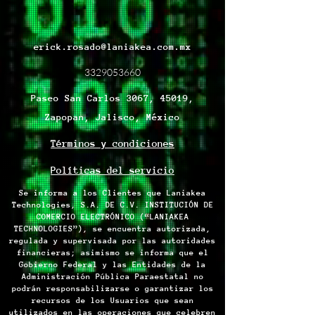
erick.rosado@laniakea.com.mx
3329053660
Paseo San Carlos 3067, 45019,
Zapopan, Jalisco, México
Términos y condiciones
Políticas del servicio
Se informa a los Clientes que Laniakea
Technologies, S.A. DE C.V. INSTITUCIÓN DE
COMERCIO ELECTRÓNICO (“LANIAKEA
TECHNOLOGIES”), se encuentra autorizada,
regulada y supervisada por las autoridades
financieras; asimismo se informa que el
Gobierno Federal y las Entidades de la
Administración Pública Paraestatal no
podrán responsabilizarse o garantizar los
recursos de los Usuarios que sean
utilizados en las operaciones que celebren