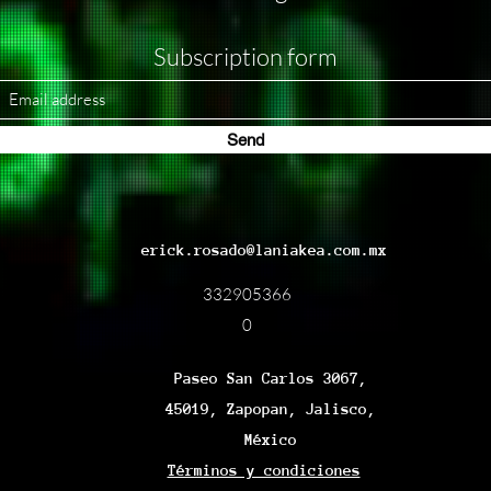
Subscription form
Send
erick.rosado@laniakea.com.mx
332905366
0
Paseo San Carlos 3067,
45019, Zapopan, Jalisco,
México
Términos y condiciones