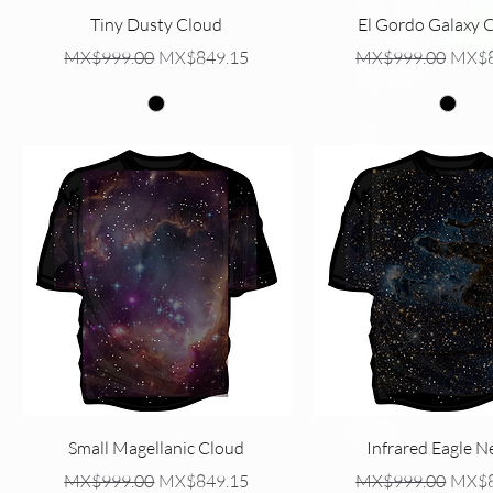
Quick View
Quick View
Tiny Dusty Cloud
El Gordo Galaxy C
Regular Price
Sale Price
Regular Price
Sale P
MX$999.00
MX$849.15
MX$999.00
MX$8
Quick View
Quick View
Small Magellanic Cloud
Infrared Eagle N
Regular Price
Sale Price
Regular Price
Sale P
MX$999.00
MX$849.15
MX$999.00
MX$8