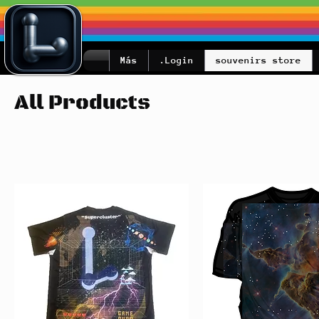
Más
Login.
souvenirs store
All Products