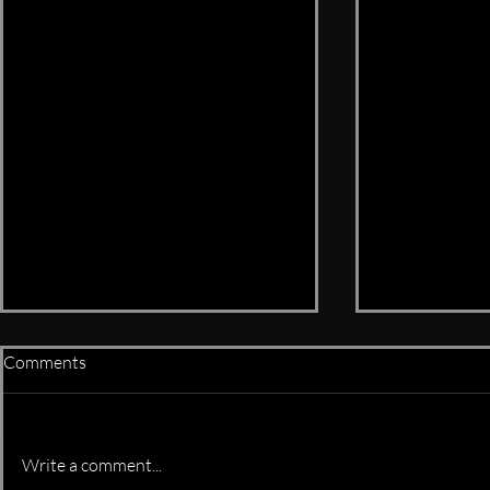
Comments
is it real or f
Write a comment...