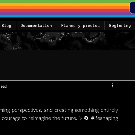
Blog
Documentation
Planes y precios
Beginning
read
ing perspectives, and creating something entirely 
he courage to reimagine the future. ✨🔄 
#Reshaping