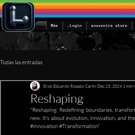
Más
Login.
souvenirs store
Todas las entradas
Erick Eduardo Rosado Carlin
Dec 23, 2024
1 min 
Reshaping
"Reshaping: Redefining boundaries, transform
new. It’s about evolution, innovation, and t
#Innovation
#Transformation
"