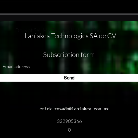
#nukethemoon What others
do with subagents, I usually
handle through separate
windows
Do Not Sell My Personal Information
Laniakea Technologies SA de CV
Subscription form
Send
erick.rosado@laniakea.com.mx
332905366
0