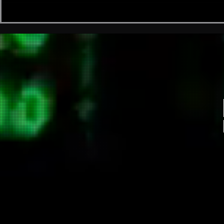
It started as a few bash scripts
and somehow evolved