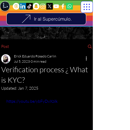
Ir al Supercúmulo.
Post
Erick Eduardo Rosado Carlin
Jul 5, 2023
0 min read
Verification process ¿ What
is KYC?
Updated:
Jan 7, 2025
https://youtu.be/ybFyDvXzilk