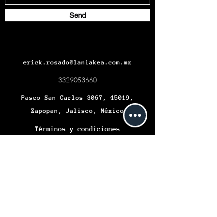
Send
erick.rosado@laniakea.com.mx
3329053660
Paseo San Carlos 3067, 45019,
Zapopan, Jalisco, México
Términos y condiciones
Políticas del servicio
Se informa a los Clientes que Laniakea
Technologies, S.A. DE C.V. INSTITUCIÓN DE
COMERCIO ELECTRÓNICO (“LANIAKEA
TECHNOLOGIES”), se encuentra autorizada,
regulada y supervisada por las autoridades
financieras; asimismo se informa que el
Gobierno Federal y las Entidades de la