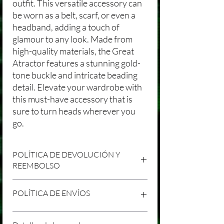
outfit. This versatile accessory can
be worn as a belt, scarf, or even a
headband, adding a touch of
glamour to any look. Made from
high-quality materials, the Great
Atractor features a stunning gold-
tone buckle and intricate beading
detail. Elevate your wardrobe with
this must-have accessory that is
sure to turn heads wherever you
go.
POLÍTICA DE DEVOLUCIÓN Y
REEMBOLSO
Agradecemos tu compra en Laniakea. Nos
POLÍTICA DE ENVÍOS
esforzamos por brindar productos/servicios
de alta calidad y esperamos que estés
satisfecho con tu compra. Sin embargo,
Política de Envíos Conservadora