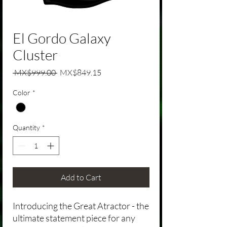
El Gordo Galaxy
Cluster
Regular Price
Sale Price
 MX$999.00 
MX$849.15
Color
*
Quantity
*
Add to Cart
Introducing the Great Atractor - the
ultimate statement piece for any