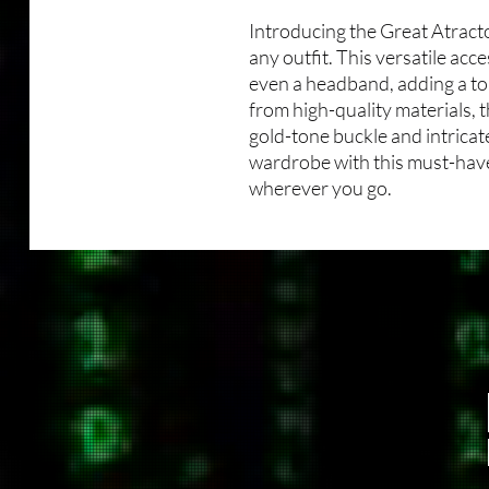
Introducing the Great Atracto
any outfit. This versatile acce
even a headband, adding a to
from high-quality materials, 
gold-tone buckle and intricat
wardrobe with this must-have
wherever you go.