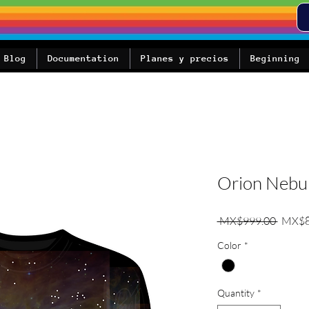
Blog
Documentation
Planes y precios
Beginning
Orion Nebu
Regula
 MX$999.00 
MX$8
Color
*
Quantity
*