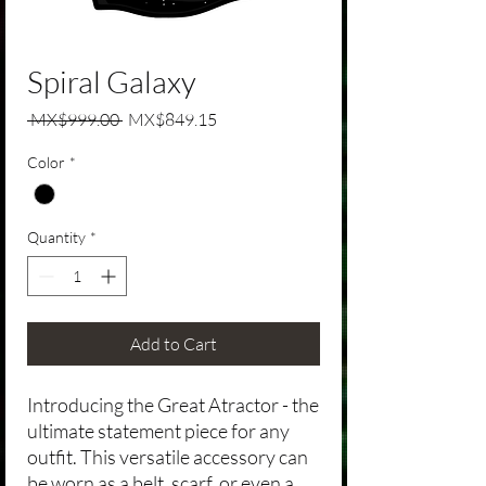
Spiral Galaxy
Regular Price
Sale Price
 MX$999.00 
MX$849.15
Color
*
Quantity
*
Add to Cart
Introducing the Great Atractor - the
ultimate statement piece for any
outfit. This versatile accessory can
be worn as a belt, scarf, or even a