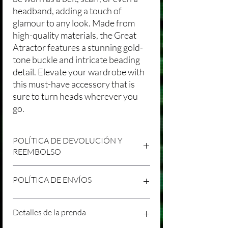
headband, adding a touch of
glamour to any look. Made from
high-quality materials, the Great
Atractor features a stunning gold-
tone buckle and intricate beading
detail. Elevate your wardrobe with
this must-have accessory that is
sure to turn heads wherever you
go.
POLÍTICA DE DEVOLUCIÓN Y
REEMBOLSO
Agradecemos tu compra en Laniakea. Nos
POLÍTICA DE ENVÍOS
esforzamos por brindar productos/servicios
de alta calidad y esperamos que estés
satisfecho con tu compra. Sin embargo,
Política de Envíos Conservadora
Detalles de la prenda
entendemos que pueden surgir
Agradecemos tu interés en nuestros
circunstancias inesperadas, por lo que hemos
productos/servicios en Laniakea. Queremos