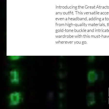
Introducing the Great Atracto
any outfit. This versatile acce
even a headband, adding a to
from high-quality materials, 
gold-tone buckle and intricat
wardrobe with this must-have
wherever you go.