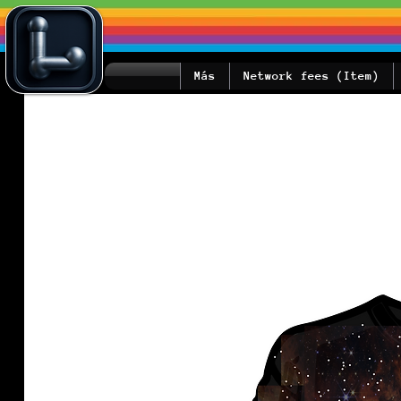
Más
Network fees (Item)