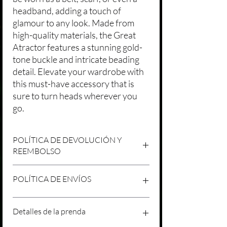
headband, adding a touch of
glamour to any look. Made from
high-quality materials, the Great
Atractor features a stunning gold-
tone buckle and intricate beading
detail. Elevate your wardrobe with
this must-have accessory that is
sure to turn heads wherever you
go.
POLÍTICA DE DEVOLUCIÓN Y
REEMBOLSO
Agradecemos tu compra en Laniakea. Nos
POLÍTICA DE ENVÍOS
esforzamos por brindar productos/servicios
de alta calidad y esperamos que estés
satisfecho con tu compra. Sin embargo,
Política de Envíos Conservadora
Detalles de la prenda
entendemos que pueden surgir
Agradecemos tu interés en nuestros
circunstancias inesperadas, por lo que hemos
productos/servicios en Laniakea. Queremos