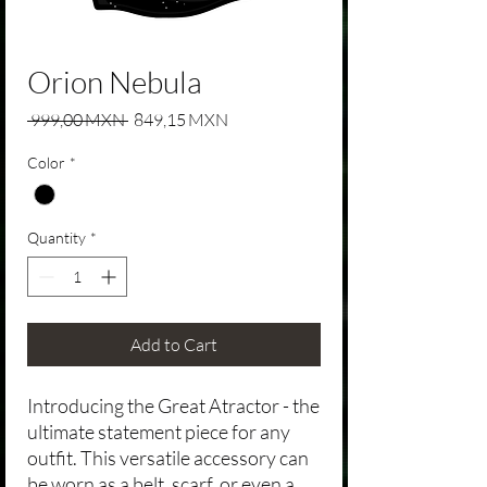
Orion Nebula
Regular Price
Sale Price
 999,00 MXN 
849,15 MXN
Color
*
Quantity
*
Add to Cart
Introducing the Great Atractor - the
ultimate statement piece for any
outfit. This versatile accessory can
be worn as a belt, scarf, or even a