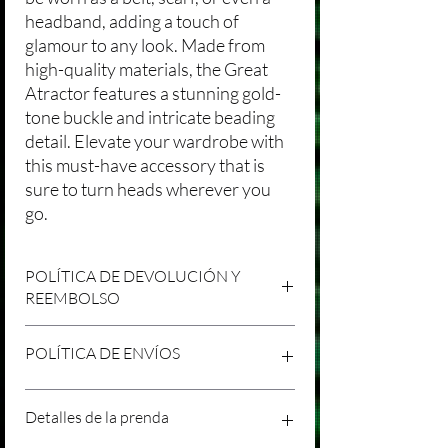
headband, adding a touch of
glamour to any look. Made from
high-quality materials, the Great
Atractor features a stunning gold-
tone buckle and intricate beading
detail. Elevate your wardrobe with
this must-have accessory that is
sure to turn heads wherever you
go.
POLÍTICA DE DEVOLUCIÓN Y
REEMBOLSO
Agradecemos tu compra en Laniakea. Nos
POLÍTICA DE ENVÍOS
esforzamos por brindar productos/servicios
de alta calidad y esperamos que estés
satisfecho con tu compra. Sin embargo,
Política de Envíos Conservadora
Detalles de la prenda
entendemos que pueden surgir
Agradecemos tu interés en nuestros
circunstancias inesperadas, por lo que hemos
productos/servicios en Laniakea. Queremos