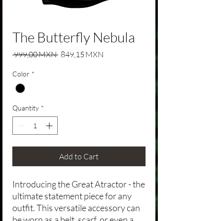
The Butterfly Nebula
Regular Price
Sale Price
 999,00 MXN 
849,15 MXN
Color
*
Quantity
*
Add to Cart
Introducing the Great Atractor - the
ultimate statement piece for any
outfit. This versatile accessory can
be worn as a belt, scarf, or even a