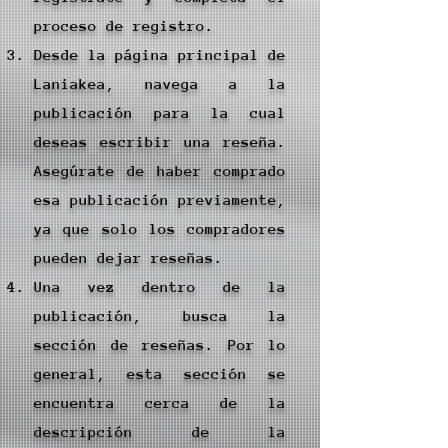
proceso de registro.
Desde la página principal de
Laniakea, navega a la
publicación para la cual
deseas escribir una reseña.
Asegúrate de haber comprado
esa publicación previamente,
ya que solo los compradores
pueden dejar reseñas.
Una vez dentro de la
publicación, busca la
sección de reseñas. Por lo
general, esta sección se
encuentra cerca de la
descripción de la