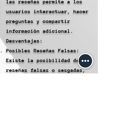
las reseñas permite a los
usuarios interactuar, hacer
preguntas y compartir
información adicional.
Desventajas:
Posibles Reseñas Falsas:
Existe la posibilidad de
reseñas falsas o sesgadas,
lo que puede distorsionar la
percepción real de una
publicación.
Experiencias Individuales:
Las experiencias personales
varían, lo que significa que