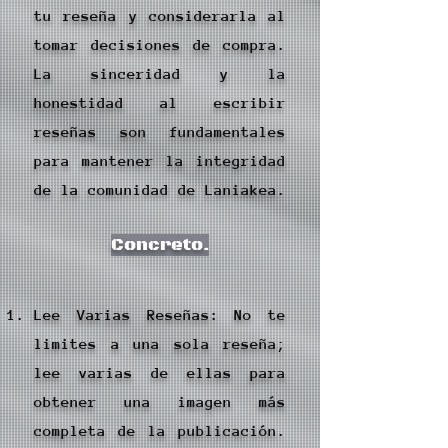
tu reseña y considerarla al
tomar decisiones de compra.
La sinceridad y la
honestidad al escribir
reseñas son fundamentales
para mantener la integridad
de la comunidad de Laniakea.
Concreto.
Lee Varias Reseñas: No te
limites a una sola reseña;
lee varias de ellas para
obtener una imagen más
completa de la publicación.