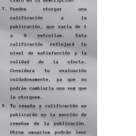
Puedes otorgar una
calificación a la
publicación, que varía de 1
a 9 estrellas. Esta
calificación reflejará tu
nivel de satisfacción y la
calidad de la oferta.
Considera tu evaluación
cuidadosamente, ya que no
podrás cambiarla una vez que
la otorgues.
Tu reseña y calificación se
publicarán en la sección de
reseñas de la publicación.
Otros usuarios podrán leer