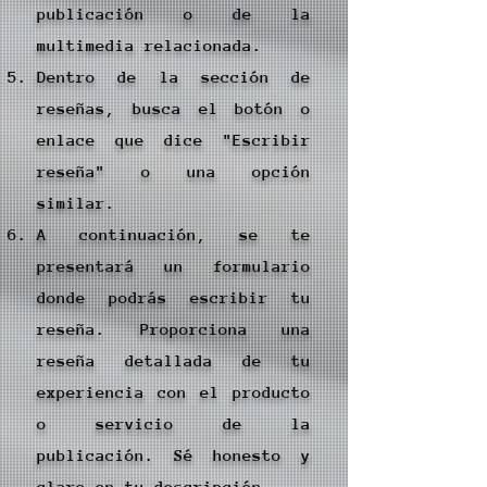
publicación o de la
multimedia relacionada.
Dentro de la sección de
reseñas, busca el botón o
enlace que dice "Escribir
reseña" o una opción
similar.
A continuación, se te
presentará un formulario
donde podrás escribir tu
reseña. Proporciona una
reseña detallada de tu
experiencia con el producto
o servicio de la
publicación. Sé honesto y
claro en tu descripción.