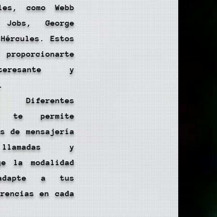
bles, como Webb
 Jobs, George
 Hércules. Estos
 proporcionarte
nteresante y
.
Diferentes
s te permite
és de mensajería
lamadas y
ge la modalidad
adapte a tus
erencias en cada