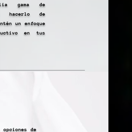
plia gama de
ra hacerlo de
antén un enfoque
ructivo en tus
e opciones de