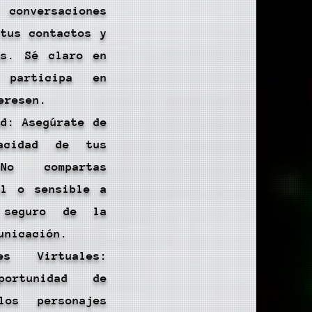
rsaciones
 tus contactos y
es. Sé claro en
participa en
eresen.
ad: Asegúrate de
acidad de tus
 No compartas
al o sensible a
 seguro de la
unicación.
es Virtuales:
ortunidad de
los personajes