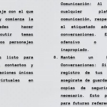
Comunicación: Al
aje con el que
cualquier pl
y comienza la
comunicación, resp
uedes hacer
el etiquetado ad
cutir temas
conversaciones. 
os personajes
ofensivo o co
inapropiado.
ás listo para
Mantén un R
s contactos y
Conversaciones: S
aciones únicas
registro de tus c
irtuales en
asegúrate de guard
copias de seguri
necesario. Esto 
para futuras refere