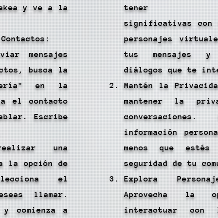
akea y ve a la
tener conve
significativas con
 Contactos:
personajes virtual
viar mensajes
tus mensajes y 
ctos, busca la
diálogos que te int
jería" en la
Mantén la Privacid
na el contacto
mantener la priv
ablar. Escribe
conversaciones.
.
información person
ealizar una
menos que estés
a la opción de
seguridad de tu com
lecciona el
Explora Personaj
eseas llamar.
Aprovecha la op
 y comienza a
interactuar con 