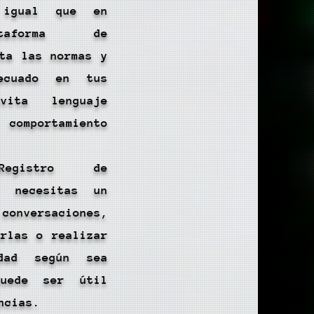
 igual que en
ataforma de
eta las normas y
ecuado en tus
Evita lenguaje
mportamiento
egistro de
i necesitas un
onversaciones,
arlas o realizar
dad según sea
puede ser útil
ncias.