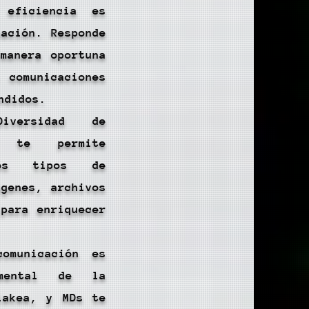
 eficiencia es
cación. Responde
manera oportuna
 comunicaciones
ndidos.
iversidad de
s te permite
sos tipos de
ágenes, archivos
 para enriquecer
omunicación es
mental de la
iakea, y MDs te