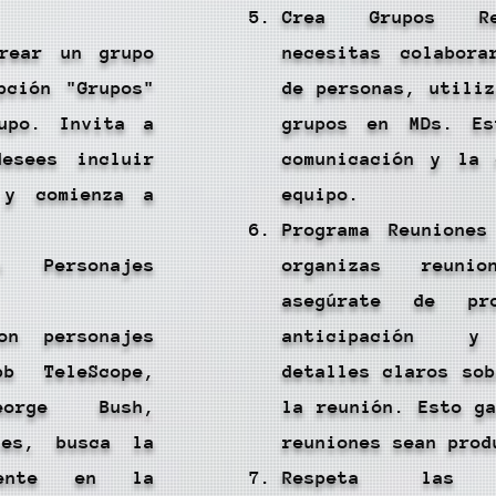
Crea Grupos Re
rear un grupo
necesitas colabor
pción "Grupos"
de personas, utili
upo. Invita a
grupos en MDs. Es
esees incluir
comunicación y la 
 y comienza a
equipo.
Programa Reuniones
n Personajes
organizas reuni
asegúrate de pro
on personajes
anticipación y 
bb TeleScope,
detalles claros so
orge Bush,
la reunión. Esto g
les, busca la
reuniones sean prod
diente en la
Respeta las