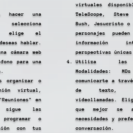
virtuales disponi
ra hacer una
TeleScope, Steve
selecciona
Bush, Jesucristo o
 y elige el
personajes pueden
deseas hablar.
información i
una cámara web
perspectivas únicas
ófono para una
Utiliza las 
a.
Modalidades: MD
s organizar o
comunicarte a trav
ión virtual,
de texto, l
"Reuniones" en
videollamadas. Eli
 sigue las
que mejor se 
a programar o
necesidades y pref
nión con tus
conversación.