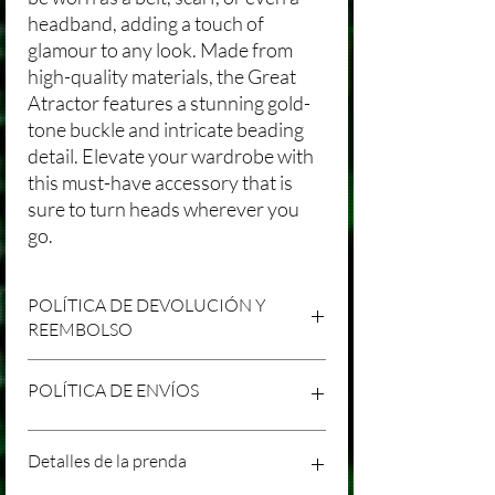
headband, adding a touch of
glamour to any look. Made from
high-quality materials, the Great
Atractor features a stunning gold-
tone buckle and intricate beading
detail. Elevate your wardrobe with
this must-have accessory that is
sure to turn heads wherever you
go.
POLÍTICA DE DEVOLUCIÓN Y
REEMBOLSO
Agradecemos tu compra en Laniakea. Nos
POLÍTICA DE ENVÍOS
esforzamos por brindar productos/servicios
de alta calidad y esperamos que estés
satisfecho con tu compra. Sin embargo,
Política de Envíos Conservadora
Detalles de la prenda
entendemos que pueden surgir
Agradecemos tu interés en nuestros
circunstancias inesperadas, por lo que hemos
productos/servicios en Laniakea. Queremos