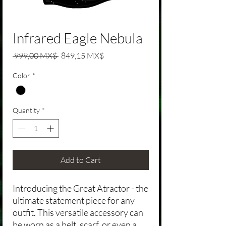
Infrared Eagle Nebula
Regular Price
Sale Price
 999,00 MX$ 
849,15 MX$
Color
*
Quantity
*
Add to Cart
Introducing the Great Atractor - the
ultimate statement piece for any
outfit. This versatile accessory can
be worn as a belt, scarf, or even a