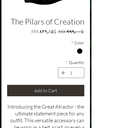
The Pilars of Creation
Sale Price
Regular Price
$MX ۸۴۹٫۱۵
 $MX ۹۹۹٫۰۰ 
*
Color
*
Quantity
Add to Cart
Introducing the Great Atractor - the
ultimate statement piece for any
outfit. This versatile accessory can
be worn as a belt, scarf, or even a