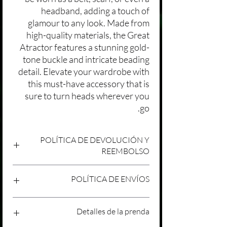
headband, adding a touch of
glamour to any look. Made from
high-quality materials, the Great
Atractor features a stunning gold-
tone buckle and intricate beading
detail. Elevate your wardrobe with
this must-have accessory that is
sure to turn heads wherever you
go.
POLÍTICA DE DEVOLUCIÓN Y
REEMBOLSO
Agradecemos tu compra en Laniakea. Nos
POLÍTICA DE ENVÍOS
esforzamos por brindar productos/servicios
de alta calidad y esperamos que estés
satisfecho con tu compra. Sin embargo,
Política de Envíos Conservadora
Detalles de la prenda
entendemos que pueden surgir
Agradecemos tu interés en nuestros
circunstancias inesperadas, por lo que hemos
productos/servicios en Laniakea. Queremos