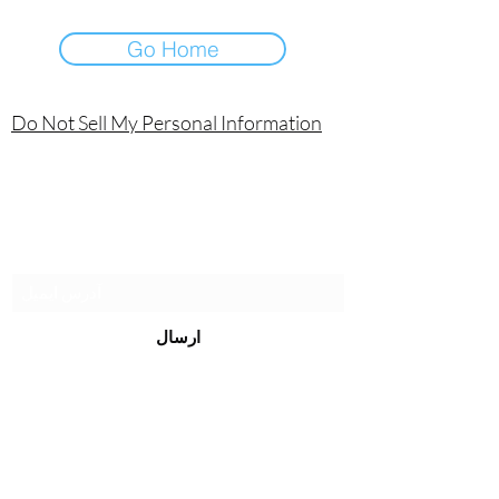
Go Home
Do Not Sell My Personal Information
Laniakea Technologies SA de CV
فرم اشتراک
ارسال
erick.rosado@laniakea.com.mx
3329053660