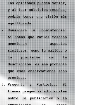
Las opiniones pueden variar,
y al leer múltiples reseñas,
podrás tener una visión más
equilibrada.
Considera la Consistencia:
Si notas que varias reseñas
mencionan aspectos
similares, como la calidad o
la precisión de la
descripción, es más probable
que esas observaciones sean
precisas.
Pregunta y Participa: Si
tienes preguntas adicionales
sobre la publicación o la
experiencia de otros