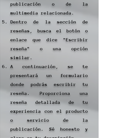
publicación o de la
multimedia relacionada.
Dentro de la sección de
reseñas, busca el botón o
enlace que dice "Escribir
reseña" o una opción
similar.
A continuación, se te
presentará un formulario
donde podrás escribir tu
reseña. Proporciona una
reseña detallada de tu
experiencia con el producto
o servicio de la
publicación. Sé honesto y
claro en tu descripción.