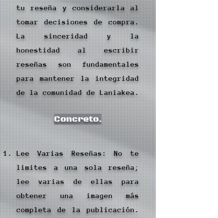
tu reseña y considerarla al
tomar decisiones de compra.
La sinceridad y la
honestidad al escribir
reseñas son fundamentales
para mantener la integridad
de la comunidad de Laniakea.
Concreto.
Lee Varias Reseñas: No te
limites a una sola reseña;
lee varias de ellas para
obtener una imagen más
completa de la publicación.