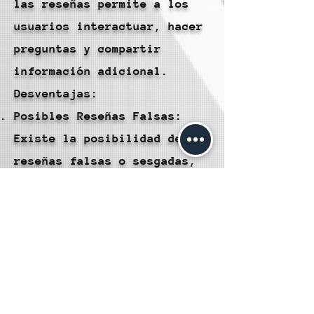
las reseñas permite a los
usuarios interactuar, hacer
preguntas y compartir
información adicional.
Desventajas:
Posibles Reseñas Falsas:
Existe la posibilidad de
reseñas falsas o sesgadas,
lo que puede distorsionar la
percepción real de una
publicación.
Experiencias Individuales:
Las experiencias personales
varían, lo que significa que