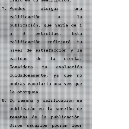
Puedes otorgar una
calificación a la
publicación, que varía de 1
a 9 estrellas. Esta
calificación reflejará tu
nivel de satisfacción y la
calidad de la oferta.
Considera tu evaluación
cuidadosamente, ya que no
podrás cambiarla una vez que
la otorgues.
Tu reseña y calificación se
publicarán en la sección de
reseñas de la publicación.
Otros usuarios podrán leer