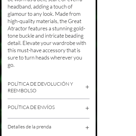
headband, adding a touch of
glamour to any look. Made from
high-quality materials, the Great
Atractor features a stunning gold-
tone buckle and intricate beading
detail. Elevate your wardrobe with
this must-have accessory that is
sure to turn heads wherever you
go.
POLÍTICA DE DEVOLUCIÓN Y
REEMBOLSO
Agradecemos tu compra en Laniakea. Nos
POLÍTICA DE ENVÍOS
esforzamos por brindar productos/servicios
de alta calidad y esperamos que estés
satisfecho con tu compra. Sin embargo,
Política de Envíos Conservadora
Detalles de la prenda
entendemos que pueden surgir
Agradecemos tu interés en nuestros
circunstancias inesperadas, por lo que hemos
productos/servicios en Laniakea. Queremos