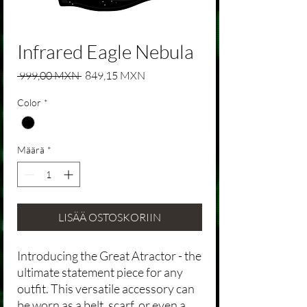
Infrared Eagle Nebula
Normaali hinta
Alehinta
 999,00 MXN 
849,15 MXN
Color
*
Määrä
*
LISÄÄ OSTOSKORIIN
Introducing the Great Atractor - the
ultimate statement piece for any
outfit. This versatile accessory can
be worn as a belt, scarf, or even a