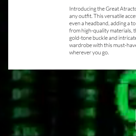
Introducing the Great Atracto
any outfit. This versatile acce
even a headband, adding a to
from high-quality materials, 
gold-tone buckle and intricat
wardrobe with this must-have
wherever you go.