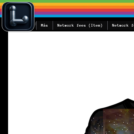
Más
Network fees (Item)
Network f