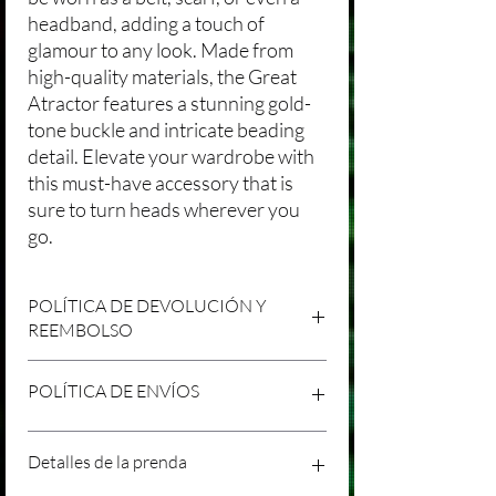
headband, adding a touch of
glamour to any look. Made from
high-quality materials, the Great
Atractor features a stunning gold-
tone buckle and intricate beading
detail. Elevate your wardrobe with
this must-have accessory that is
sure to turn heads wherever you
go.
POLÍTICA DE DEVOLUCIÓN Y
REEMBOLSO
Agradecemos tu compra en Laniakea. Nos
POLÍTICA DE ENVÍOS
esforzamos por brindar productos/servicios
de alta calidad y esperamos que estés
satisfecho con tu compra. Sin embargo,
Política de Envíos Conservadora
Detalles de la prenda
entendemos que pueden surgir
Agradecemos tu interés en nuestros
circunstancias inesperadas, por lo que hemos
productos/servicios en Laniakea. Queremos