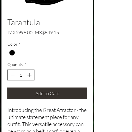
Tarantula
Regular Price
Sale Price
 MX$999.00 
MX$849.15
Color
*
Quantity
*
Add to Cart
Introducing the Great Atractor - the
ultimate statement piece for any
outfit. This versatile accessory can
be worn as a belt, scarf, or even a