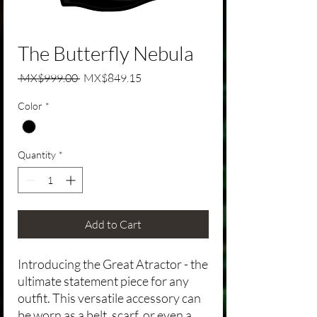
The Butterfly Nebula
Regular Price
Sale Price
 MX$999.00 
MX$849.15
Color
*
Quantity
*
Add to Cart
Introducing the Great Atractor - the
ultimate statement piece for any
outfit. This versatile accessory can
be worn as a belt, scarf, or even a