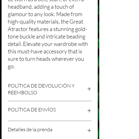
headband, adding a touch of
glamour to any look. Made from
high-quality materials, the Great
Atractor features a stunning gold-
tone buckle and intricate beading
detail. Elevate your wardrobe with
this must-have accessory that is
sure to turn heads wherever you
go.
POLÍTICA DE DEVOLUCIÓN Y
REEMBOLSO
Agradecemos tu compra en Laniakea. Nos
POLÍTICA DE ENVÍOS
esforzamos por brindar productos/servicios
de alta calidad y esperamos que estés
satisfecho con tu compra. Sin embargo,
Política de Envíos Conservadora
Detalles de la prenda
entendemos que pueden surgir
Agradecemos tu interés en nuestros
circunstancias inesperadas, por lo que hemos
productos/servicios en Laniakea. Queremos