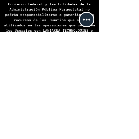
Gobierno Federal y las Entidades de la
Administración Pública Paraestatal no
podrán responsabilizarse o garantizar los
recursos de los Usuarios que sean
utilizados en las operaciones que celebren
los Usuarios con LANIAKEA TECHNOLOGIES o
frente a otros, ni asumir alguna
responsabilidad por las obligaciones
contraídas por LANIAKEA TECHNOLOGIES o por
algún Usuario frente a otro, en virtud de
las operaciones que celebren.
LANIAKEA TECHNOLOGIES S.A. de C.V.
Institución de Comercio Electrónico -
Todos los derechos reservados © 2024