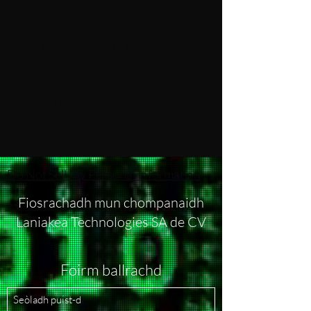
There’s nothing to show
here yet
When this member adds info about
themselves, you’ll see it here.
Do Not Sell My Personal Information
Fiosrachadh mun chompanaidh
Laniakea Technologies SA de CV
Foirm ballrachd