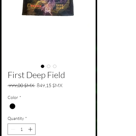
First Deep Field
Regular Price
Sale Price
 999,00 $MX 
849,15 $MX
Color
*
Quantity
*