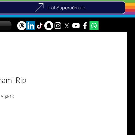
Ir al Supercúmulo.
nami Rip
r Price
Sale Price
15 $MX