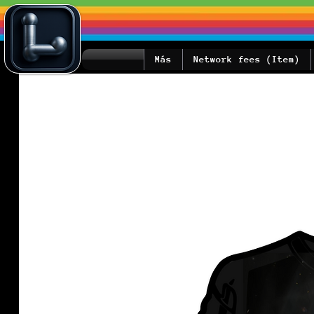
Más
Network fees (Item)