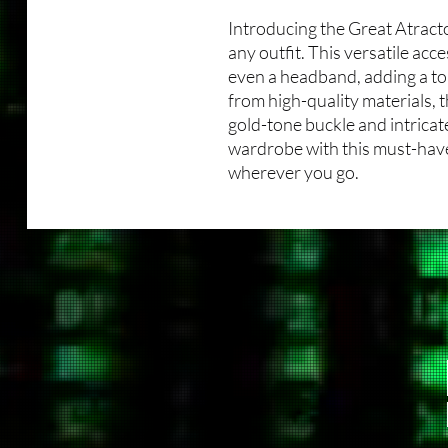
Introducing the Great Atracto
any outfit. This versatile acce
even a headband, adding a to
from high-quality materials, 
gold-tone buckle and intricat
wardrobe with this must-have
wherever you go.