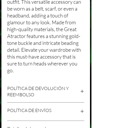
outfit. This versatile accessory can
be worn as a belt, scarf, or even a
headband, adding a touch of
glamour to any look. Made from
high-quality materials, the Great
Atractor features a stunning gold-
tone buckle and intricate beading
detail. Elevate your wardrobe with
this must-have accessory that is
sure to turn heads wherever you
go.
POLÍTICA DE DEVOLUCIÓN Y
REEMBOLSO
Agradecemos tu compra en Laniakea. Nos
POLÍTICA DE ENVÍOS
esforzamos por brindar productos/servicios
de alta calidad y esperamos que estés
satisfecho con tu compra. Sin embargo,
Política de Envíos Conservadora