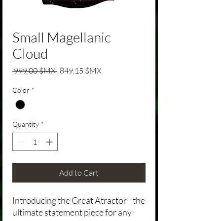
Small Magellanic
Cloud
Regular Price
Sale Price
 999,00 $MX 
849,15 $MX
Color
*
Quantity
*
Add to Cart
Introducing the Great Atractor - the
ultimate statement piece for any