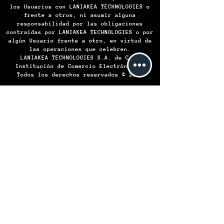
los Usuarios con LANIAKEA TECHNOLOGIES o
frente a otros, ni asumir alguna
responsabilidad por las obligaciones
contraídas por LANIAKEA TECHNOLOGIES o por
algún Usuario frente a otro, en virtud de
las operaciones que celebren.
LANIAKEA TECHNOLOGIES S.A. de C.V.
Institución de Comercio Electrónico -
Todos los derechos reservados © 2024